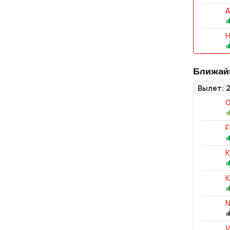
A
H
Ближай
Вылет: 2
O
F
K
K
N
V