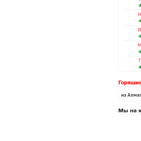
H
R
M
T
Горящие
из Алмат
Мы на к