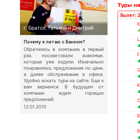
Туры н
Вылет: 2
K
г. Братск, Татьяна и Дмитрий
L
Почему я летаю с Банком?
Обратились в компанию в первый
F
раз, посоветовали знакомые,
которые уже ездили. Изначально
понравились предложения по цене,
G
а далее обслуживание в офисе.
Удобно искать туры на сайте. Еще к
K
вам вернемся. В будущем от
компании ждем горящих
предложений.
C
12.01.2015
R
R