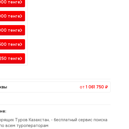
 000
тенге
 000
тенге
 000
тенге
 500
тенге
 250
тенге
квы
от
1 061 750 ₽
не:
орящих Туров Казахстан, - бесплатный сервис поиска
по всем туроператорам