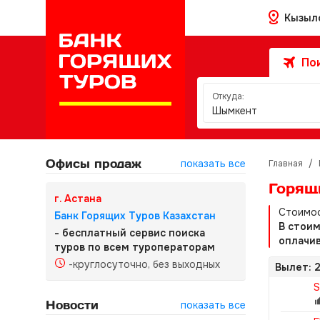
Кызыл
Пои
Откуда:
Шымкент
Офисы продаж
показать все
Главная
/
Горящ
г. Астана
Стоимос
Банк Горящих Туров Казахстан
В стои
- бесплатный сервис поиска
оплачив
туров по всем туроператорам
-круглосуточно, без выходных
Вылет: 
Новости
показать все