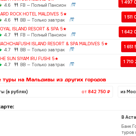
1 497
4.6
FB — Полный Пансион
ARD ROCK HOTEL MALDIVES 5★
1 511
4.6
BB — Только завтрак
OYAL ISLAND RESORT & SPA 5★
1 642
4.7
FB — Полный Пансион
ACHCHAFUSHI ISLAND RESORT & SPA MALDIVES 5★
1 651
4.7
BB — Только завтрак
HE SUN SIYAM IRU FUSHI 5★
1 710
4.7
BB — Только завтрак
 туры на Мальдивы из других городов
ы (в рублях)
от
842 750 ₽
из Мос
арте:
В Аста
Банк Г
туров 