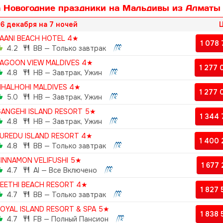
а Новогодние праздники на Мальдивы из Алматы
6 декабря на 7 ночей
Ц
AANI BEACH HOTEL 4★
1 078
4.2
BB — Только завтрак
AGOON VIEW MALDIVES 4★
1 277
4.8
HB — Завтрак, Ужин
IHALHOHI MALDIVES 4★
1 277
5.0
HB — Завтрак, Ужин
ANGEHI ISLAND RESORT 5★
1 344
4.8
HB — Завтрак, Ужин
UREDU ISLAND RESORT 4★
1 400
4.8
BB — Только завтрак
INNAMON VELIFUSHI 5★
1 677
4.7
AI — Все Включено
EETHI BEACH RESORT 4★
1 827
4.7
BB — Только завтрак
OYAL ISLAND RESORT & SPA 5★
1 838
4.7
FB — Полный Пансион