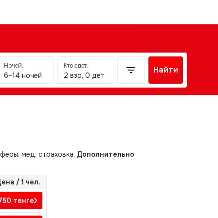
Ночей:
Кто едет:
Найти
6–14 ночей
2 взр, 0 дет
сферы, мед. страховка.
Дополнительно
ена / 1 чел.
 750
тенге