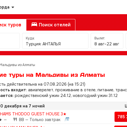
орда
ск туров
Поиск отелей
Куда:
Вылет:
Турция: АНТАЛЬЯ
8 авг–22 авг
Мальдивы из Алматы
ие туры на Мальдивы из Алматы
ть действительна на 07.08.2026 (на 15:21)
мость входит
: авиаперелет, проживание в отеле, питание, тран
ается:
рождественский ужин 24.12, новогодний ужин 31.12
20 декабря на 7 ночей
Ц
SHAMS THODOO GUEST HOUSE 3★
785
—
BB — Только завтрак