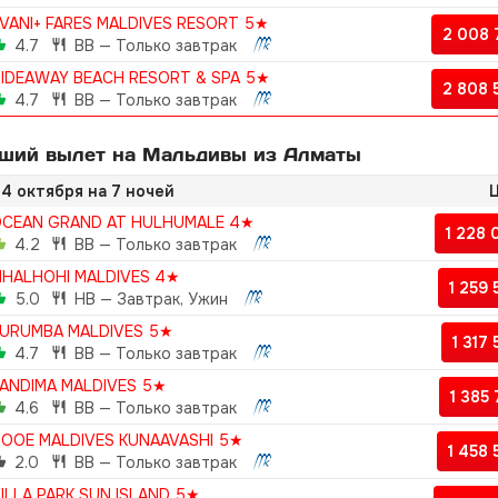
VANI+ FARES MALDIVES RESORT 5★
2 008
4.7
BB — Только завтрак
IDEAWAY BEACH RESORT & SPA 5★
2 808
4.7
BB — Только завтрак
ший вылет на Мальдивы из Алматы
4 октября на 7 ночей
Ц
CEAN GRAND AT HULHUMALE 4★
1 228
4.2
BB — Только завтрак
IHALHOHI MALDIVES 4★
1 259
5.0
HB — Завтрак, Ужин
URUMBA MALDIVES 5★
1 317
4.7
BB — Только завтрак
ANDIMA MALDIVES 5★
1 385
4.6
BB — Только завтрак
OOE MALDIVES KUNAAVASHI 5★
1 458
2.0
BB — Только завтрак
ILLA PARK SUN ISLAND 5★