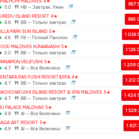
IHALHOHI MALDIVES 4★
957
5.0
HB — Завтрак, Ужин
UREDU ISLAND RESORT 4★
965 
4.8
BB — Только завтрак
ILLA PARK SUN ISLAND 5★
1 026
4.6
FB — Полный Пансион
OOE MALDIVES KUNAAVASHI 5★
1 126
2.0
BB — Только завтрак
INNAMON VELIFUSHI 5★
1 209
4.7
AI — Все Включено
ENTARA RAS FUSHI RESORT&SPA 4★
1 212
4.7
BB — Только завтрак
ACHCHAFUSHI ISLAND RESORT & SPA MALDIVES 5★
1 424
4.7
BB — Только завтрак
IU PALACE MALDIVAS 5★
1 529
4.9
AI — Все Включено
AGA ART RESORT 5★
1 821
4.9
AI — Все Включено