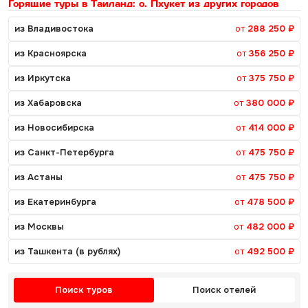
Горящие туры в Таиланд: о. Пхукет из других городов
из Владивостока
от
288 250 ₽
из Красноярска
от
356 250 ₽
из Иркутска
от
375 750 ₽
из Хабаровска
от
380 000 ₽
из Новосибирска
от
414 000 ₽
из Санкт-Петербурга
от
475 750 ₽
из Астаны
от
475 750 ₽
из Екатеринбурга
от
478 500 ₽
из Москвы
от
482 000 ₽
из Ташкента (в рублях)
от
492 500 ₽
Поиск туров
Поиск отелей