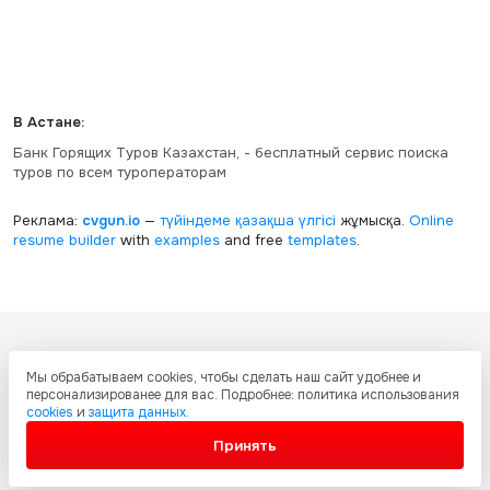
В Астане:
Банк Горящих Туров Казахстан, - бесплатный сервис поиска
туров по всем туроператорам
Реклама:
cvgun.io
—
түйіндеме қазақша
үлгісі
жұмысқа.
Online
resume builder
with
examples
and free
templates
.
Все ресурсы настоящего сайта, включая дизайн, текстовое и
Мы обрабатываем cookies, чтобы сделать наш сайт удобнее и
графическое содержание, структуру и оформление страниц защищены
персонализированее для вас. Подробнее: политика использования
международными соглашениями и законодательством Республики
cookies
и
защита данных
.
Казахстан об охране авторских прав и интеллектуальной собственности.
Любое копирование и распространение материалов сайта без
Принять
письменного разрешения запрещено.