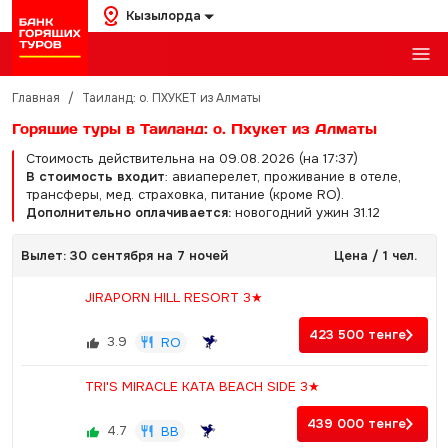
Кызылорда
Главная
/
Таиланд: о. ПХУКЕТ из Алматы
Горящие туры в Таиланд: о. Пхукет из Алматы
Стоимость действительна на 09.08.2026 (на 17:37)
В стоимость входит
: авиаперелет, проживание в отеле,
трансферы, мед. страховка, питание (кроме RO).
Дополнительно оплачивается:
новогодний ужин 31.12
Вылет: 30 сентября на 7 ночей
Цена / 1 чел.
JIRAPORN HILL RESORT 3★
423 500
тенге
3.9
RO
TRI'S MIRACLE KATA BEACH SIDE 3★
439 000
тенге
4.7
BB