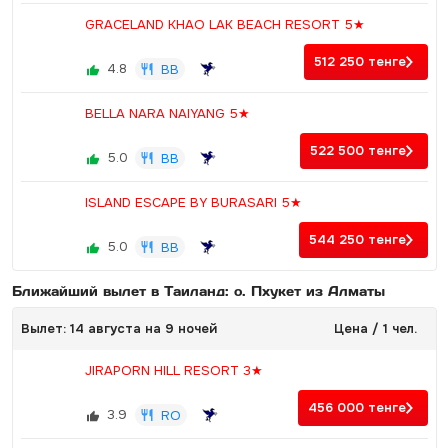
GRACELAND KHAO LAK BEACH RESORT 5★
512 250
тенге
4.8
BB
BELLA NARA NAIYANG 5★
522 500
тенге
5.0
BB
ISLAND ESCAPE BY BURASARI 5★
544 250
тенге
5.0
BB
Ближайший вылет в Таиланд: о. Пхукет из Алматы
Вылет: 14 августа на 9 ночей
Цена / 1 чел.
JIRAPORN HILL RESORT 3★
456 000
тенге
3.9
RO