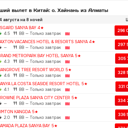
ий вылет в Китай: о. Хайнань из Алматы
4 августа на 8 ночей
Ц
SGARD SANYA BAY 4★
296 
4.5
BB — Только завтрак
AXTON VACANCES HOTEL & RESORTS SANYA 4★
297 
—
BB — Только завтрак
RAND METROPARK BAY HOTEL SANYA 5★
305
4.3
BB — Только завтрак
ANGROVE TREE RESORT WORLD 5★
328 
4.6
BB — Только завтрак
ANYA LA COSTA SEASIDE RESORT HOTEL 5★
331
4.1
BB — Только завтрак
ROWNE PLAZA SANYA CITY CENTER 5★
334 
—
BB — Только завтрак
IMTON KANGDA 5★
336
2.0
BB — Только завтрак
AMADA PLAZA SANYA BAY 5★