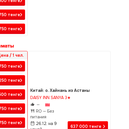
500
тенге
 750
тенге
 750
тенге
лматы
ена / 1 чел.
 750
тенге
 250
тенге
Китай: о. Хайнань из Астаны
 500
тенге
DAISY INN SANYA 3★
—
750
тенге
RO —
Без
питания
 750
тенге
26.12. на 9
637 000
тенге