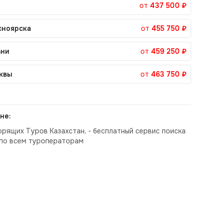
от
437 500 ₽
сноярска
от
455 750 ₽
ани
от
459 250 ₽
квы
от
463 750 ₽
не:
орящих Туров Казахстан, - бесплатный сервис поиска
по всем туроператорам