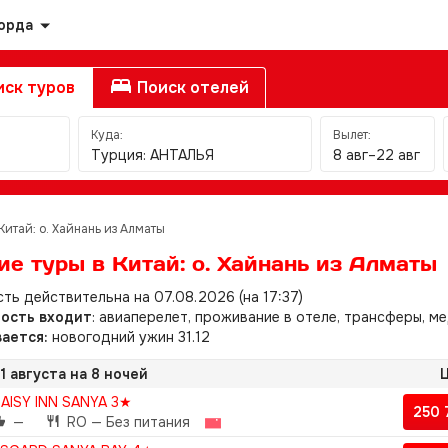
орда
ск туров
Поиск отелей
Куда:
Вылет:
Турция: АНТАЛЬЯ
8 авг–22 авг
Китай: о. Хайнань из Алматы
ие туры в Китай: о. Хайнань из Алматы
ть действительна на 07.08.2026 (на 17:37)
мость входит
: авиаперелет, проживание в отеле, трансферы, ме
ается:
новогодний ужин 31.12
1 августа на 8 ночей
Ц
AISY INN SANYA 3★
250
—
RO — Без питания