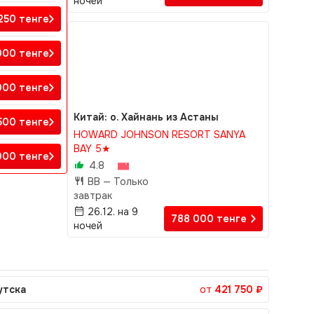
ночей
 250
тенге
000
тенге
000
тенге
Китай: о. Хайнань из Астаны
500
тенге
HOWARD JOHNSON RESORT SANYA
BAY 5★
 000
тенге
4.8
BB —
Только
завтрак
26.12. на 9
788 000
тенге
ночей
утска
от
421 750 ₽