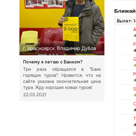
Ближайш
Вылет: 1
A
P
г. Красноярск, Владимир Дубов
G
Почему я летаю с Банком?
Три раза обращался в "Банк
M
горящих туров". Нравится, что на
сайте указана окончательная цена
тура. Жду хороших новых туров!
S
22.03.2021
C
T
R