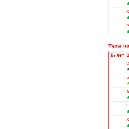
S
P
Туры на
Вылет: 2
D
G
A
F
S