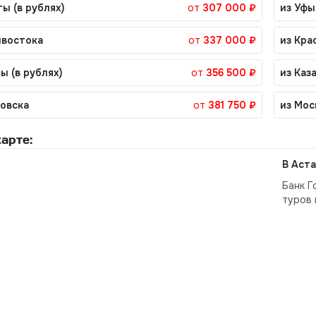
ы (в рублях)
от
307 000 ₽
из Уфы
ивостока
от
337 000 ₽
из Кра
ы (в рублях)
от
356 500 ₽
из Каз
ровска
от
381 750 ₽
из Мос
арте:
В Аста
Банк Г
туров 