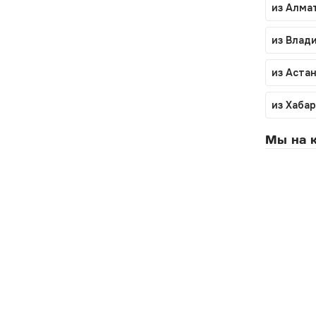
из Алмат
из Влад
из Астан
из Хаба
Мы на к