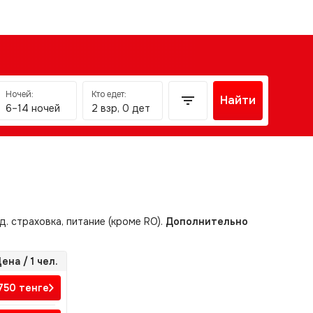
Ночей:
Кто едет:
Найти
6–14 ночей
2 взр, 0 дет
д. страховка, питание (кроме RO).
Дополнительно
ена / 1 чел.
 750
тенге