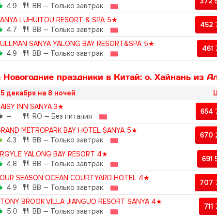
372 
4.9
BB — Только завтрак
ANYA LUHUITOU RESORT & SPA 5★
452
4.7
BB — Только завтрак
ULLMAN SANYA YALONG BAY RESORT&SPA 5★
461
4.9
BB — Только завтрак
 Новогодние праздники в Китай: о. Хайнань из А
5 декабря на 8 ночей
Ц
AISY INN SANYA 3★
654
—
RO — Без питания
RAND METROPARK BAY HOTEL SANYA 5★
670
4.3
BB — Только завтрак
RGYLE YALONG BAY RESORT 4★
691
4.8
BB — Только завтрак
OUR SEASON OCEAN COURTYARD HOTEL 4★
707 
4.9
BB — Только завтрак
TONY BROOK VILLA JIANGUO RESORT SANYA 4★
711
5.0
BB — Только завтрак