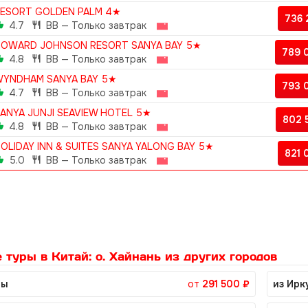
ESORT GOLDEN PALM 4★
736
4.7
BB — Только завтрак
OWARD JOHNSON RESORT SANYA BAY 5★
789 
4.8
BB — Только завтрак
YNDHAM SANYA BAY 5★
793 
4.7
BB — Только завтрак
ANYA JUNJI SEAVIEW HOTEL 5★
802 
4.8
BB — Только завтрак
OLIDAY INN & SUITES SANYA YALONG BAY 5★
821
5.0
BB — Только завтрак
 туры в Китай: о. Хайнань из других городов
ны
от
291 500 ₽
из Ирк