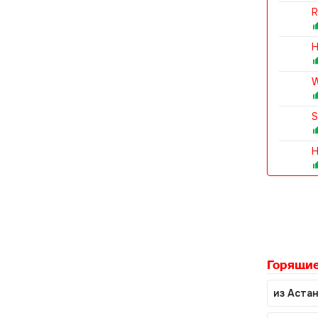
R
H
W
S
H
Горящие
из Аста