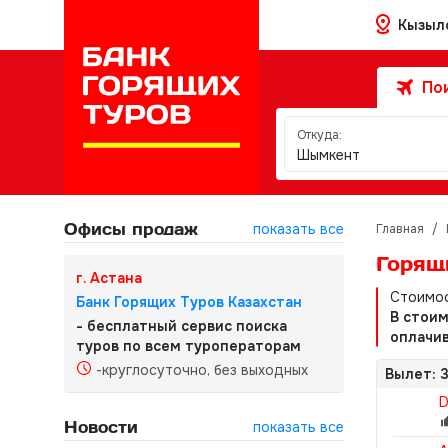
Кызыл
Пои
Откуда:
Шымкент
Офисы продаж
показать все
Главная
/
Горящ
г. Астана
Стоимос
Банк Горящих Туров Казахстан
В стои
- бесплатный сервис поиска
оплачив
туров по всем туроператорам
-круглосуточно, без выходных
Вылет: 3
D
Новости
показать все