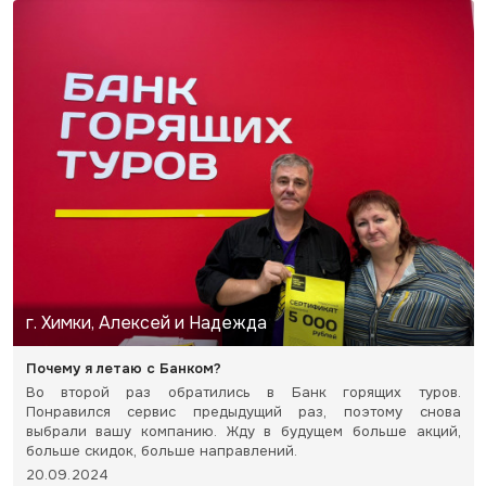
г. Химки, Алексей и Надежда
Почему я летаю с Банком?
Во второй раз обратились в Банк горящих туров.
Понравился сервис предыдущий раз, поэтому снова
выбрали вашу компанию. Жду в будущем больше акций,
больше скидок, больше направлений.
20.09.2024