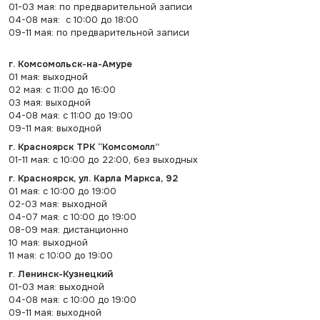
01-03 мая: по предварительной записи
04-08 мая: с 10:00 до 18:00
09-11 мая: по предварительной записи
г. Комсомольск-на-Амуре
01 мая: выходной
02 мая: с 11:00 до 16:00
03 мая: выходной
04-08 мая: с 11:00 до 19:00
09-11 мая: выходной
г. Красноярск ТРК “Комсомолл”
01-11 мая: с 10:00 до 22:00, без выходных
г. Красноярск, ул. Карла Маркса, 92
01 мая: с 10:00 до 19:00
02-03 мая: выходной
04-07 мая: с 10:00 до 19:00
08-09 мая: дистанционно
10 мая: выходной
11 мая: с 10:00 до 19:00
г. Ленинск-Кузнецкий
01-03 мая: выходной
04-08 мая: с 10:00 до 19:00
09-11 мая: выходной