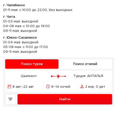
г. Челябинск
01-11 мая: с 10:00 до 22:00, без выходных
г. Чита
01-03 мая: выходной
04-08 мая: с 10:00 до 19:00
09-11 мая: выходной
г. Южно-Сахалинск
01-04 мая: выходной
05-08 мая: с 11:00 до 17:00
09-11 мая: выходной
Поиск туров
Поиск отелей
Шымкент
Турция: АНТАЛЬЯ
8 авг–22 авг
6–14 ночей
2 взр, 0 дет
Найти