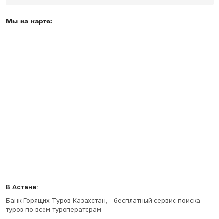
Мы на карте:
В Астане:
Банк Горящих Туров Казахстан, - бесплатный сервис поиска
туров по всем туроператорам